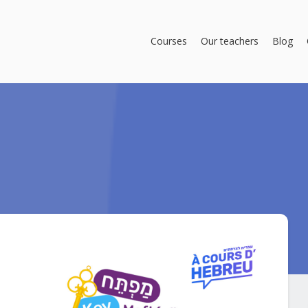
Courses
Our teachers
Blog