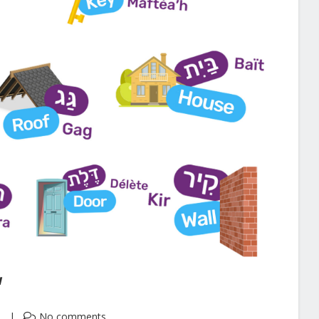
w
5
No comments